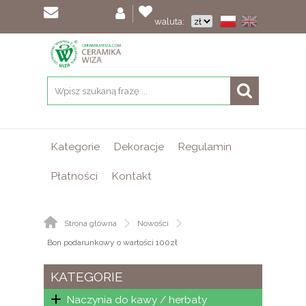
waluta:
Kategorie
Dekoracje
Regulamin
Płatności
Kontakt
Strona główna
Nowości
Bon podarunkowy o wartości 100zł
KATEGORIE
Naczynia do kawy / herbaty