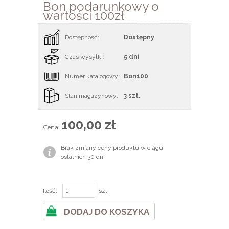
Bon podarunkowy o
wartości 100zł
Dostępność:
Dostępny
Czas wysyłki:
5 dni
Numer katalogowy:
Bon100
Stan magazynowy:
3 szt.
100,00 zł
Cena:
Brak zmiany ceny produktu w ciągu
ostatnich 30 dni
Ilość:
szt.
DODAJ DO KOSZYKA