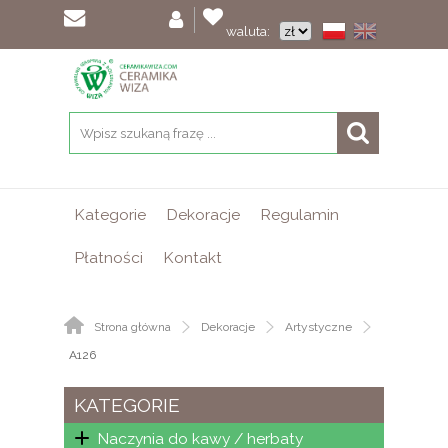
waluta:
Kategorie
Dekoracje
Regulamin
Płatności
Kontakt
Strona główna
Dekoracje
Artystyczne
A126
KATEGORIE
Naczynia do kawy / herbaty