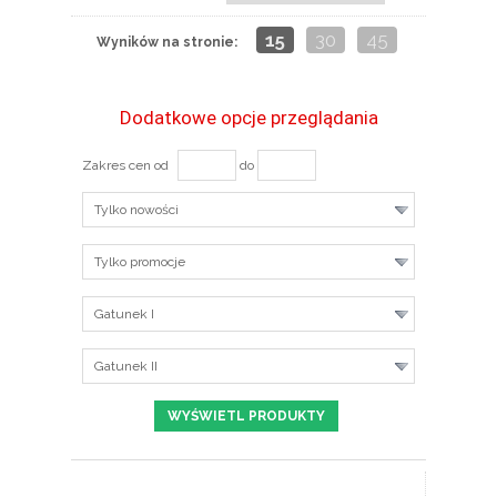
15
30
45
Wyników na stronie:
Dodatkowe opcje przeglądania
Zakres cen od
do
Tylko nowości
Tylko promocje
Gatunek I
Gatunek II
ZOBACZ SZCZEGÓŁY