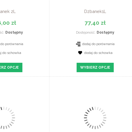
anek 2L
Dzbanek1L
,00 zł
77,40 zł
ść:
Dostępny
Dostępność:
Dostępny
 do porównania
dodaj do porównania
aj do schowka
dodaj do schowka
Z SZCZEGÓŁY
ZOBACZ SZCZEGÓŁY
ERZ OPCJE
WYBIERZ OPCJE