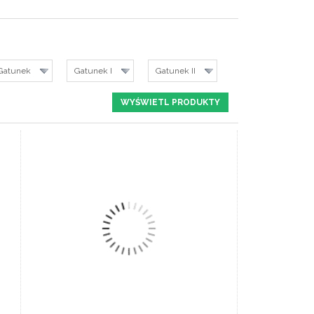
Gatunek
Gatunek I
Gatunek II
ZOBACZ SZCZEGÓŁY