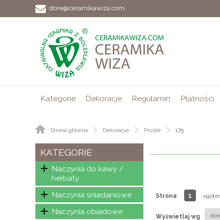
store@ceramikawiza.com
Kategorie
Dekoracje
Regulamin
Płatności
Strona główna
Dekoracje
Proste
175
KATEGORIE
Naczynia do kawy /
herbaty
Naczynia śniadaniowe
1
Strona
ogółe
Naczynia obiadowe
Wyświetlaj wg