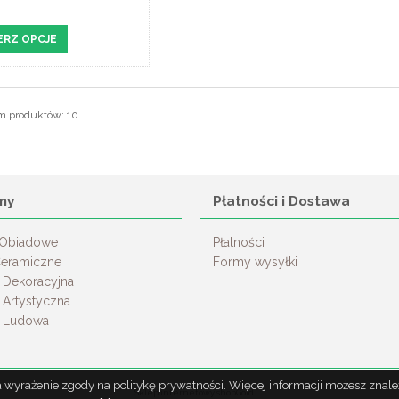
ERZ OPCJE
m produktów: 10
my
Płatności i Dostawa
 Obiadowe
Płatności
Ceramiczne
Formy wysyłki
 Dekoracyjna
 Artystyczna
a Ludowa
za wyrażenie zgody na politykę prywatności. Więcej informacji możesz znal
Sklep internetowy shopGold