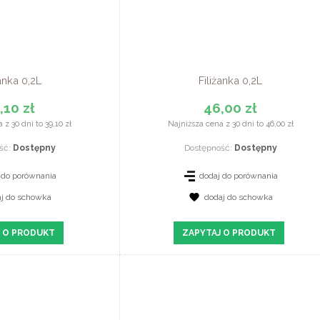
żanka 0,2L
Filiżanka 0,2L
,10 zł
46,00 zł
 z 30 dni to 39,10 zł
Najniższa cena z 30 dni to 46,00 zł
ść:
Dostępny
Dostępność:
Dostępny
 do porównania
dodaj do porównania
aj do schowka
dodaj do schowka
Z SZCZEGÓŁY
ZOBACZ SZCZEGÓŁY
 O PRODUKT
ZAPYTAJ O PRODUKT