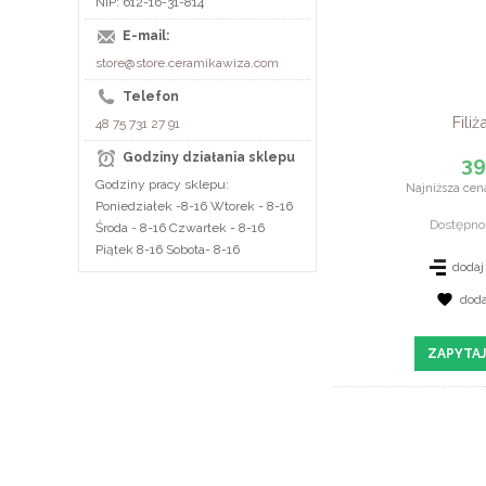
NIP: 612-16-31-814
E-mail:
store@store.ceramikawiza.com
Telefon
Fili
48 75 731 27 91
Godziny działania sklepu
39
Godziny pracy sklepu:
Najniższa cena
Poniedziałek -8-16 Wtorek - 8-16
Dostępno
Środa - 8-16 Czwartek - 8-16
Piątek 8-16 Sobota- 8-16
dodaj
dod
ZOBAC
ZAPYTAJ