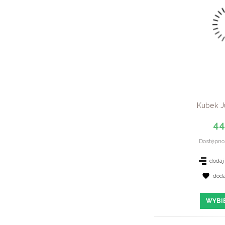
Kubek 
44
Dostępno
dodaj
dod
ZOBAC
WYBI