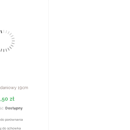
iadaniowy 19cm
,50 zł
ść:
Dostępny
 do porównania
aj do schowka