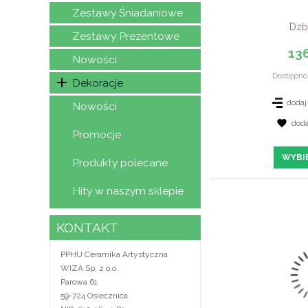
Zestawy Śniadaniowe
Dzb
Zestawy Prezentowe
136
Nowości
Dostępno
Dekoracje
dodaj
Nowości
dod
Promocje
ZOBAC
WYBI
Produkty polecane
Hity w naszym sklepie
KONTAKT
PPHU Ceramika Artystyczna
WIZA Sp. z o.o.
Parowa 61
59-724 Osiecznica