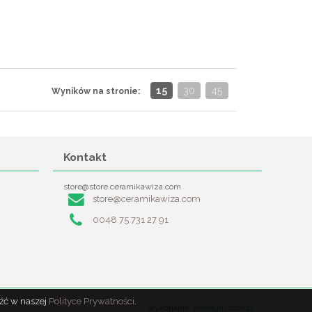
15
30
45
Wyników na stronie:
Kontakt
store@store.ceramikawiza.com
store@ceramikawiza.com
0048 75 731 27 91
eźć w naszej
Polityce Prywatności
.
wykonanie:
interium.com.pl