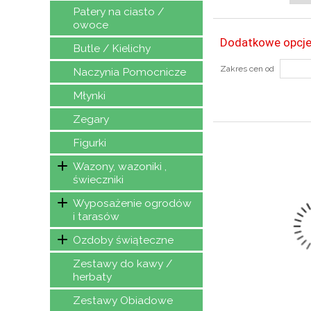
Patery na ciasto /
owoce
Dodatkowe opcje
Butle / Kielichy
Zakres cen od
Naczynia Pomocnicze
ZOBAC
Młynki
Zegary
Figurki
Wazony, wazoniki ,
świeczniki
Wyposażenie ogrodów
i tarasów
Ozdoby świąteczne
Zestawy do kawy /
herbaty
Zestawy Obiadowe