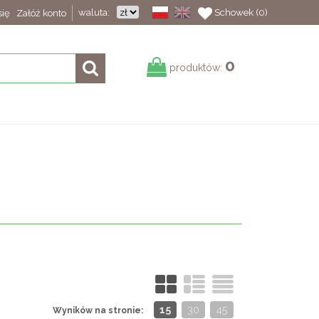
waluta:
Schowek (0)
się
Załóż konto
0
produktów:
15
30
45
Wyników na stronie: