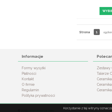
WYBI
1
Strona
ogółe
Informacje
Poleca
Formy wysyłki
Zestawy
Płatności
Talerze 
Kontakt
Ceramika
O firmie
Ceramika
Regulamin
Ceramik
Polityka prywatności
Korzystanie z tej witryny oznac
© 2019
ceramikawiza.com.