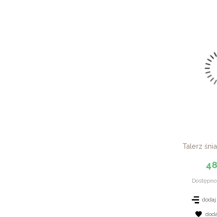
Talerz śn
48
Dostępno
dodaj
dod