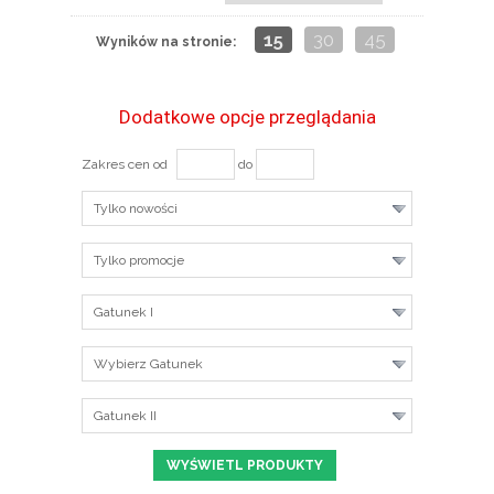
15
30
45
Wyników na stronie:
Dodatkowe opcje przeglądania
Zakres cen od
do
Tylko nowości
Tylko promocje
Gatunek I
Wybierz Gatunek
Gatunek II
ZOBACZ SZCZEGÓŁY