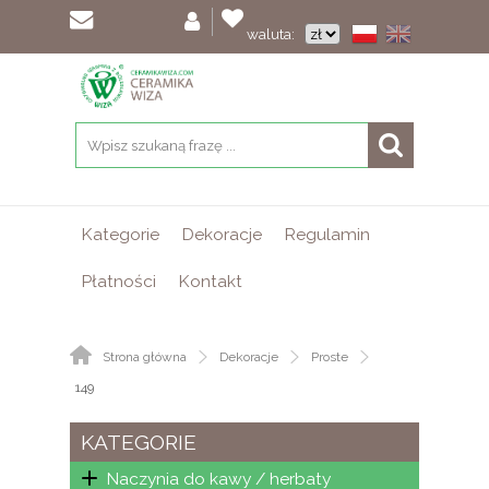
waluta:
Kategorie
Dekoracje
Regulamin
Płatności
Kontakt
Strona główna
Dekoracje
Proste
149
KATEGORIE
Naczynia do kawy / herbaty