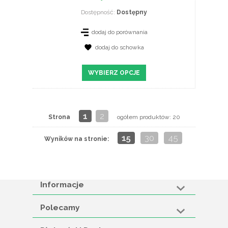
Dostępność:
Dostępny
dodaj do porównania
dodaj do schowka
WYBIERZ OPCJE
1
2
Strona
ogółem produktów: 20
15
30
45
Wyników na stronie:
Informacje
Polecamy