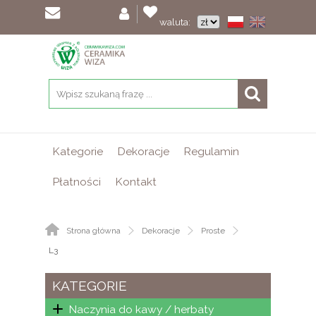
waluta:
Kategorie
Dekoracje
Regulamin
Płatności
Kontakt
Strona główna
Dekoracje
Proste
L3
KATEGORIE
Naczynia do kawy / herbaty