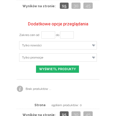
15
30
45
Wyników na stronie:
Dodatkowe opcje przeglądania
Zakres cen od
do
Tylko nowości
Tylko promocje
Brak produktów ...
Strona
ogółem produktów: 0
15
30
45
Wyników na stronie: