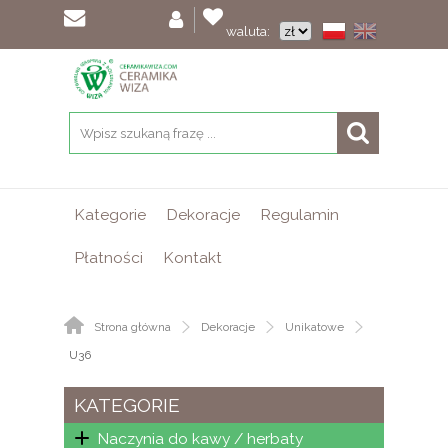
waluta:
Kategorie
Dekoracje
Regulamin
Płatności
Kontakt
Strona główna
Dekoracje
Unikatowe
U36
KATEGORIE
Naczynia do kawy / herbaty