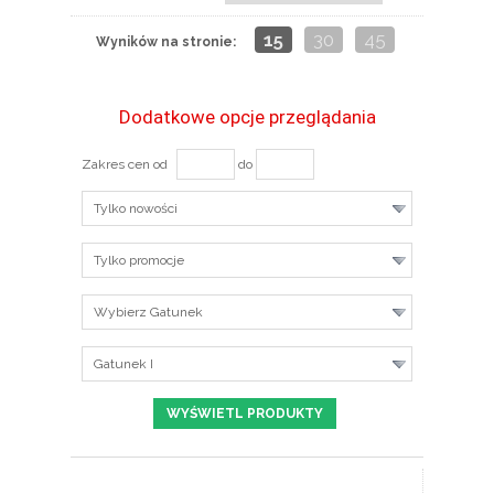
15
30
45
Wyników na stronie:
Dodatkowe opcje przeglądania
Zakres cen od
do
Tylko nowości
Tylko promocje
Wybierz Gatunek
Gatunek I
ZOBACZ SZCZEGÓŁY