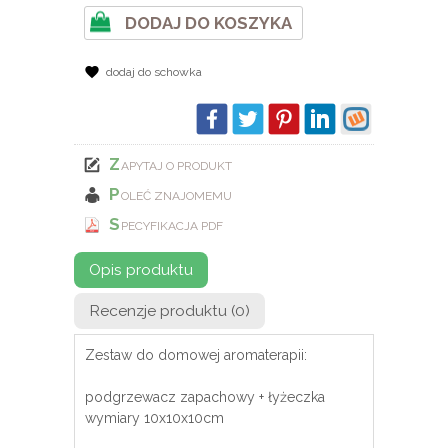
DODAJ DO KOSZYKA
dodaj do schowka
Z
APYTAJ O PRODUKT
P
OLEĆ ZNAJOMEMU
S
PECYFIKACJA PDF
Opis produktu
Recenzje produktu (0)
Zestaw do domowej aromaterapii:
podgrzewacz zapachowy + łyżeczka
wymiary 10x10x10cm