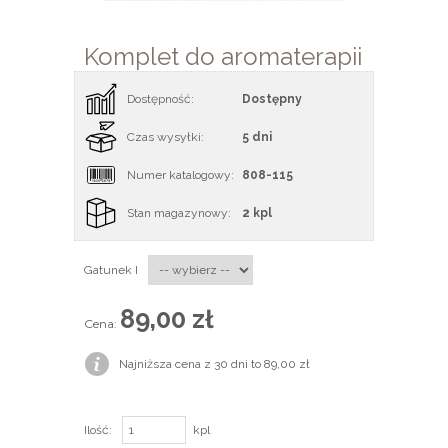
Komplet do aromaterapii
Dostępność:
Dostępny
Czas wysyłki:
5 dni
Numer katalogowy:
808-115
Stan magazynowy:
2 kpl
Gatunek I
89,00 zł
Cena:
Najniższa cena z 30 dni to 89,00 zł
Ilość:
kpl