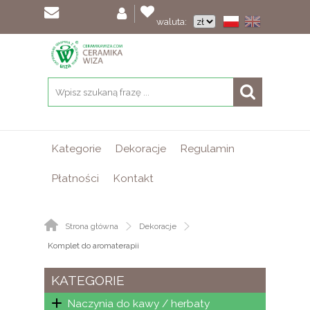
waluta:
Kategorie
Dekoracje
Regulamin
Płatności
Kontakt
Strona główna
Dekoracje
Komplet do aromaterapii
KATEGORIE
Naczynia do kawy / herbaty