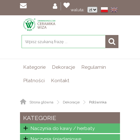
waluta:
Kategorie
Dekoracje
Regulamin
Płatności
Kontakt
Strona główna
Dekoracje
Półświnka
KATEGORIE
Naczynia do kawy / herbaty
Naczynia śniadaniowe