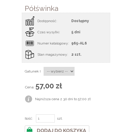
Półświnka
Dostępność:
Dostępny
Czas wysyłki:
5 dni
Numer katalogowy:
965-AL6
Stan magazynowy:
2 szt.
Gatunek I
57,00 zł
Cena:
Najniższa cena z 30 dni to 57,00 zł
Ilość:
szt.
DODAJ DO KOSZYKA