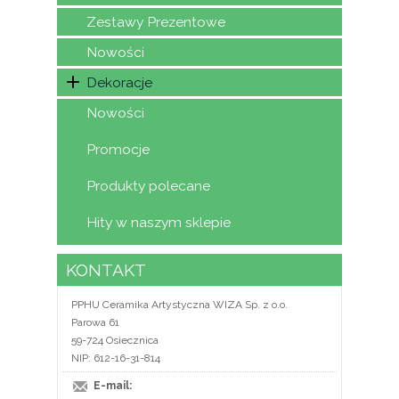
Zestawy Prezentowe
Nowości
Dekoracje
Nowości
Promocje
Produkty polecane
Hity w naszym sklepie
KONTAKT
PPHU Ceramika Artystyczna WIZA Sp. z o.o.
Parowa 61
59-724 Osiecznica
NIP: 612-16-31-814
E-mail: