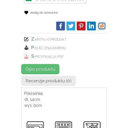
dodaj do schowka
Z
APYTAJ O PRODUKT
P
OLEĆ ZNAJOMEMU
S
PECYFIKACJA PDF
Opis produktu
Recenzje produktu (0)
Półświnka
dł. 14cm
wys. 9cm