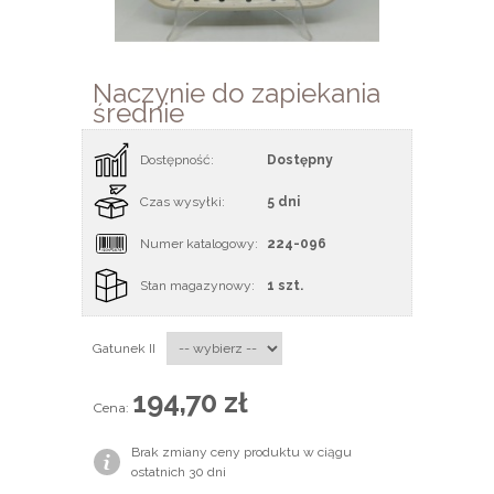
Naczynie do zapiekania
średnie
Dostępność:
Dostępny
Czas wysyłki:
5 dni
Numer katalogowy:
224-096
Stan magazynowy:
1 szt.
Gatunek II
194,70 zł
Cena:
Brak zmiany ceny produktu w ciągu
ostatnich 30 dni