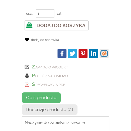
Ilość:
szt.
DODAJ DO KOSZYKA
dodaj do schowka
Z
APYTAJ O PRODUKT
P
OLEĆ ZNAJOMEMU
S
PECYFIKACJA PDF
Opis produktu
Recenzje produktu (0)
Naczynie do zapiekania średnie