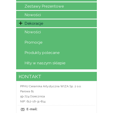
Zestawy Prezentowe
Nowości
Dekoracje
Nowości
Promocje
Produkty polecane
Hity w naszym sklepie
KONTAKT
PPHU Ceramika Artystyczna WIZA Sp. z o.o.
Parowa 61
59-724 Osiecznica
NIP: 612-16-31-814
E-mail: