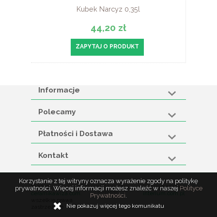
Kubek Narcyz 0,35l
44,20 zł
ZAPYTAJ O PRODUKT
Informacje
Polecamy
Płatności i Dostawa
Kontakt
Korzystanie z tej witryny oznacza wyrażenie zgody na politykę
© 2019
Sklep internetowy
wykonanie:
prywatności. Więcej informacji możesz znaleźć w naszej
Polityce
shopGold
ceramikawiza.com.
interium.com.pl
Prywatności
.
wszelkie prawa
Nie pokazuj więcej tego komunikatu
zastrzeżone