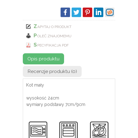
Z
APYTAJ O PRODUKT
P
OLEĆ ZNAJOMEMU
S
PECYFIKACJA PDF
Opis produktu
Recenzje produktu (0)
Kot mały
wysokość 24cm
wymiary podstawy 7cm/9cm