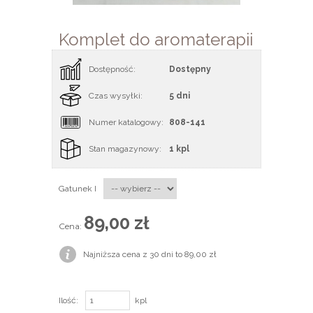
Komplet do aromaterapii
Dostępność:
Dostępny
Czas wysyłki:
5 dni
Numer katalogowy:
808-141
Stan magazynowy:
1 kpl
Gatunek I
89,00 zł
Cena:
Najniższa cena z 30 dni to 89,00 zł
Ilość:
kpl