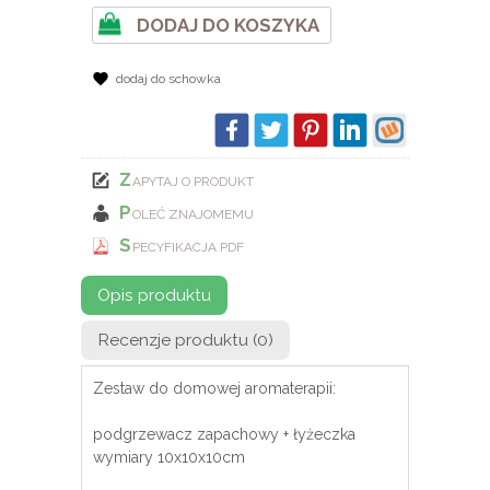
DODAJ DO KOSZYKA
dodaj do schowka
Z
APYTAJ O PRODUKT
P
OLEĆ ZNAJOMEMU
S
PECYFIKACJA PDF
Opis produktu
Recenzje produktu (0)
Zestaw do domowej aromaterapii:
podgrzewacz zapachowy + łyżeczka
wymiary 10x10x10cm