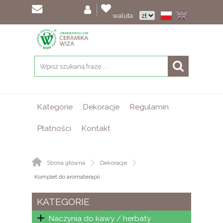
waluta:
Kategorie
Dekoracje
Regulamin
Płatności
Kontakt
Strona główna
Dekoracje
Komplet do aromaterapii
KATEGORIE
Naczynia do kawy / herbaty