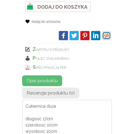
DODAJ DO KOSZYKA
dodaj do schowka
Z
APYTAJ O PRODUKT
P
OLEĆ ZNAJOMEMU
S
PECYFIKACJA PDF
Opis produktu
Recenzje produktu (0)
Cukiernica duża
długość 17cm
szerokość 10cm
wysokość 10cm