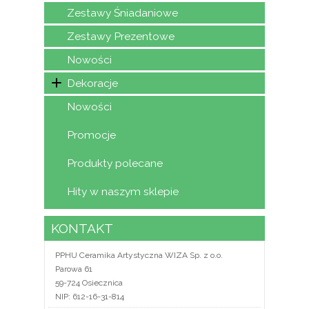
Zestawy Śniadaniowe
Zestawy Prezentowe
Nowości
Dekoracje
Nowości
Promocje
Produkty polecane
Hity w naszym sklepie
KONTAKT
PPHU Ceramika Artystyczna WIZA Sp. z o.o.
Parowa 61
59-724 Osiecznica
NIP: 612-16-31-814