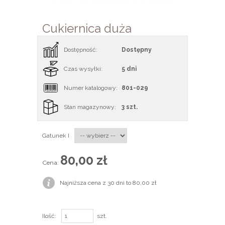
Cukiernica duża
Dostępność:
Dostępny
Czas wysyłki:
5 dni
Numer katalogowy:
801-029
Stan magazynowy:
3 szt.
Gatunek I
80,00 zł
Cena:
Najniższa cena z 30 dni to 80,00 zł
Ilość:
szt.